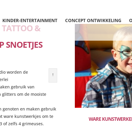
KINDER-ENTERTAINMENT
CONCEPT ONTWIKKELING
O
- TATTOO &
P SNOETJES
udio worden de
!
erlei
maken gebruik van
 glitters om de mooiste
n genoten en maken gebruik
tot ware kunstwerkjes om te
WARE KUNSTWERKEN
3 of zelfs 4 grimeuses.