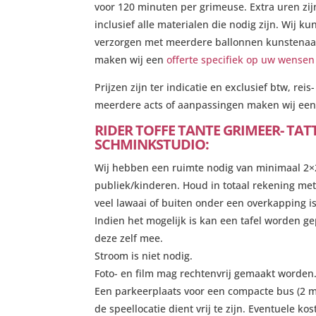
voor 120 minuten per grimeuse. Extra uren zijn 
inclusief alle materialen die nodig zijn. Wij
verzorgen met meerdere ballonnen kunstenaar
maken wij een
offerte specifiek op uw wense
Prijzen zijn ter indicatie en exclusief btw, reis
meerdere acts of aanpassingen maken wij een
RIDER TOFFE TANTE GRIMEER- TA
SCHMINKSTUDIO:
Wij hebben een ruimte nodig van minimaal 2×2 
publiek/kinderen. Houd in totaal rekening me
veel lawaai of buiten onder een overkapping is
Indien het mogelijk is kan een tafel worden g
deze zelf mee.
Stroom is niet nodig.
Foto- en film mag rechtenvrij gemaakt worden
Een parkeerplaats voor een compacte bus (2 mt
de speellocatie dient vrij te zijn. Eventuele k