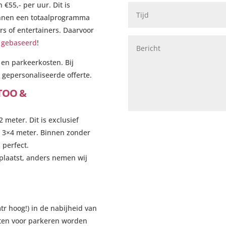
€55,- per uur. Dit is
 kunnen een totaalprogramma
s of entertainers. Daarvoor
n gebaseerd
!
- en parkeerkosten. Bij
 gepersonaliseerde offerte.
TTOO &
meter. Dit is exclusief
t 3×4 meter. Binnen zonder
 perfect.
eplaatst, anders nemen wij
.
r hoog!) in de nabijheid van
osten voor parkeren worden