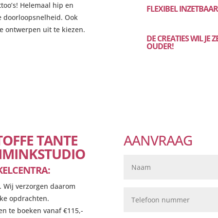
attoo’s! Helemaal hip en
FLEXIBEL INZETBAA
e doorloopsnelheid. Ook
le ontwerpen uit te kiezen.
DE CREATIES WIL JE 
OUDER!
TOFFE TANTE
AANVRAAG
CHMINKSTUDIO
KELCENTRA:
s. Wij verzorgen daarom
jke opdrachten.
en te boeken vanaf €115,-